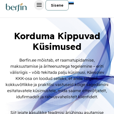
Sisene
Korduma Kippuvad
Küsimused
Berfin.ee mõistab, et raamatupidamise,
maksustamise ja äriteenustega tegelemine – eriti
välisriigis – võib tekitada palju küsimusi. Käesolev
KKK-osa on loodud selleks, et anda selgeid,
kokkuvõtlikke ja praktilisi vastuseid kõige sagedamini
esitatavatele küsimustele, mida saame ettevõtjatelt,
idufirmadelt ja rahvusvahelistelt klientidelt.
Siit leiate kasulikke teadmisi äriühingu asutamise